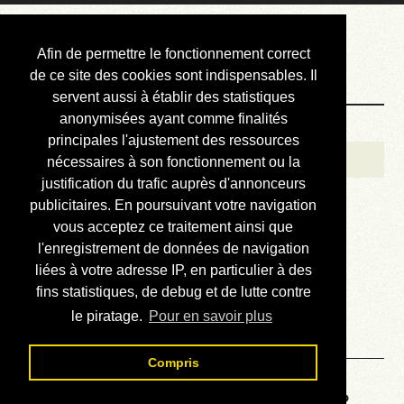
Courbis, « LE »
Afin de permettre le fonctionnement correct
Blog Officiel
de ce site des cookies sont indispensables. Il
servent aussi à établir des statistiques
anonymisées ayant comme finalités
Bienvenue
principales l'ajustement des ressources
Réalisations
nécessaires à son fonctionnement ou la
justification du trafic auprès d'annonceurs
Divers (et d’été)
publicitaires. En poursuivant votre navigation
vous acceptez ce traitement ainsi que
Annonces
l'enregistrement de données de navigation
Liens externes
liées à votre adresse IP, en particulier à des
fins statistiques, de debug et de lutte contre
Téléchargement
le piratage.
Pour en savoir plus
Contact
Compris
Voyage au centre de la HP48