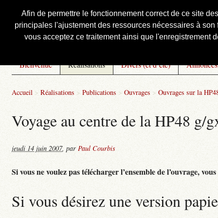
Afin de permettre le fonctionnement correct de ce site de
principales l'ajustement des ressources nécessaires à son f
Courbis, « LE » Blog Officiel
vous acceptez ce traitement ainsi que l'enregistrement de
Bienvenue
Réalisations
Divers (et d’été)
Annonces
Accueil
>
Réalisations
>
Publications
>
Ouvrages
>
Ouvrages sur la HP4
Voyage au centre de la HP48 g/gx 
jeudi 14 juin 2007
,
par
Paul Courbis
Si vous ne voulez pas télécharger l’ensemble de l’ouvrage, vous po
Si vous désirez une version papie