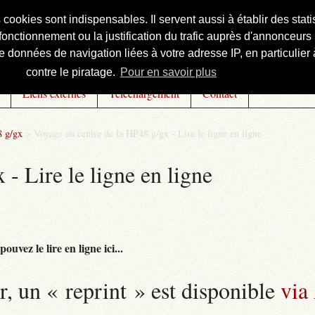
s cookies sont indispensables. Il servent aussi à établir des st
onctionnement ou la justification du trafic auprès d'annonceurs 
 données de navigation liées à votre adresse IP, en particulier à
contre le piratage.
Pour en savoir plus
Liens externes
Téléchargement
Contact
8 g/gx
>
Voyage au centre de la HP48 g/gx - Lire le ligne en ligne
- Lire le ligne en ligne
uvez le lire en ligne ici...
r, un « reprint » est disponible
via