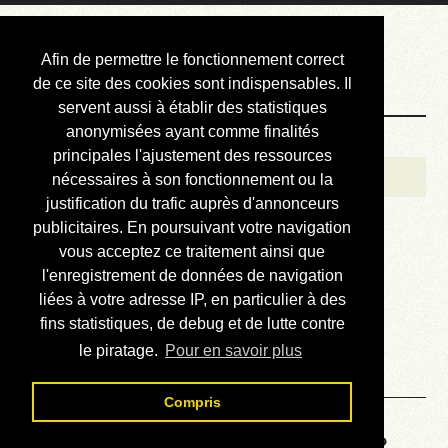
Courbis, « LE »
Afin de permettre le fonctionnement correct
Blog Officiel
de ce site des cookies sont indispensables. Il
servent aussi à établir des statistiques
anonymisées ayant comme finalités
Bienvenue
principales l'ajustement des ressources
Réalisations
nécessaires à son fonctionnement ou la
justification du trafic auprès d'annonceurs
Divers (et d’été)
publicitaires. En poursuivant votre navigation
vous acceptez ce traitement ainsi que
Annonces
l'enregistrement de données de navigation
Liens externes
liées à votre adresse IP, en particulier à des
fins statistiques, de debug et de lutte contre
Téléchargement
le piratage.
Pour en savoir plus
Contact
Compris
Voyage au centre de la HP48