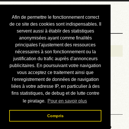
Courbis, « LE »
Afin de permettre le fonctionnement correct
Blog Officiel
de ce site des cookies sont indispensables. Il
servent aussi à établir des statistiques
anonymisées ayant comme finalités
Bienvenue
principales l'ajustement des ressources
Réalisations
nécessaires à son fonctionnement ou la
justification du trafic auprès d'annonceurs
Divers (et d’été)
publicitaires. En poursuivant votre navigation
vous acceptez ce traitement ainsi que
Annonces
l'enregistrement de données de navigation
Liens externes
liées à votre adresse IP, en particulier à des
fins statistiques, de debug et de lutte contre
Téléchargement
le piratage.
Pour en savoir plus
Contact
Compris
Voyage au centre de la HP48