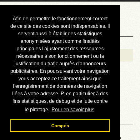
Courbis, « LE »
Afin de permettre le fonctionnement correct
Blog Officiel
de ce site des cookies sont indispensables. Il
servent aussi à établir des statistiques
anonymisées ayant comme finalités
Bienvenue
principales l'ajustement des ressources
Réalisations
nécessaires à son fonctionnement ou la
justification du trafic auprès d'annonceurs
Divers (et d’été)
publicitaires. En poursuivant votre navigation
vous acceptez ce traitement ainsi que
Annonces
l'enregistrement de données de navigation
Liens externes
liées à votre adresse IP, en particulier à des
fins statistiques, de debug et de lutte contre
Téléchargement
le piratage.
Pour en savoir plus
Contact
Compris
Voyage au centre de la HP48