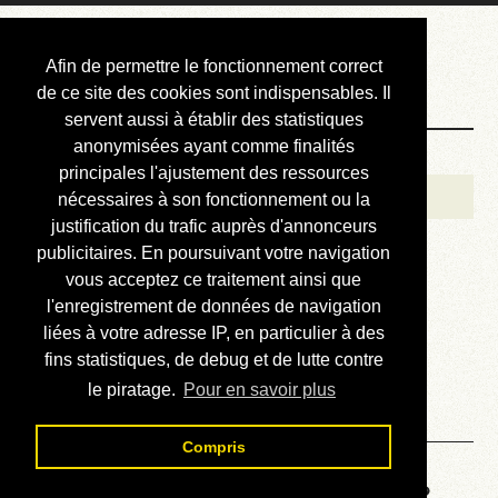
Courbis, « LE »
Afin de permettre le fonctionnement correct
Blog Officiel
de ce site des cookies sont indispensables. Il
servent aussi à établir des statistiques
anonymisées ayant comme finalités
Bienvenue
principales l'ajustement des ressources
Réalisations
nécessaires à son fonctionnement ou la
justification du trafic auprès d'annonceurs
Divers (et d’été)
publicitaires. En poursuivant votre navigation
vous acceptez ce traitement ainsi que
Annonces
l'enregistrement de données de navigation
Liens externes
liées à votre adresse IP, en particulier à des
fins statistiques, de debug et de lutte contre
Téléchargement
le piratage.
Pour en savoir plus
Contact
Compris
Voyage au centre de la HP48