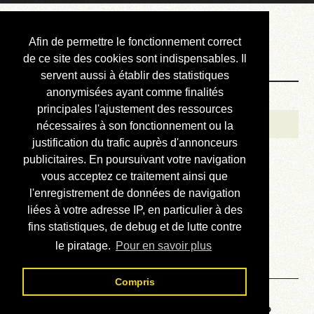
Courbis, « LE »
Afin de permettre le fonctionnement correct
Blog Officiel
de ce site des cookies sont indispensables. Il
servent aussi à établir des statistiques
anonymisées ayant comme finalités
Bienvenue
principales l'ajustement des ressources
Réalisations
nécessaires à son fonctionnement ou la
justification du trafic auprès d'annonceurs
Divers (et d’été)
publicitaires. En poursuivant votre navigation
vous acceptez ce traitement ainsi que
Annonces
l'enregistrement de données de navigation
Liens externes
liées à votre adresse IP, en particulier à des
fins statistiques, de debug et de lutte contre
Téléchargement
le piratage.
Pour en savoir plus
Contact
Compris
Voyage au centre de la HP48