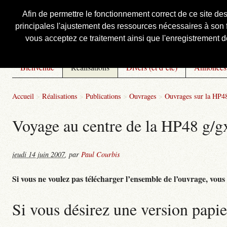
Afin de permettre le fonctionnement correct de ce site de
principales l'ajustement des ressources nécessaires à son f
Courbis, « LE » Blog Officiel
vous acceptez ce traitement ainsi que l'enregistrement de
Bienvenue
Réalisations
Divers (et d’été)
Annonces
Accueil
>
Réalisations
>
Publications
>
Ouvrages
>
Ouvrages sur la HP4
Voyage au centre de la HP48 g/gx 
jeudi 14 juin 2007
,
par
Paul Courbis
Si vous ne voulez pas télécharger l’ensemble de l’ouvrage, vous po
Si vous désirez une version papie