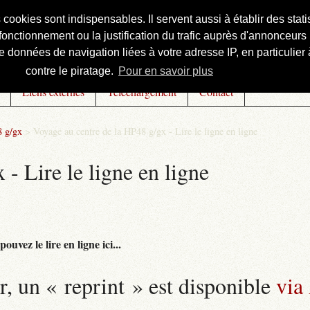
s cookies sont indispensables. Il servent aussi à établir des st
onctionnement ou la justification du trafic auprès d'annonceurs 
 données de navigation liées à votre adresse IP, en particulier à
contre le piratage.
Pour en savoir plus
Liens externes
Téléchargement
Contact
8 g/gx
>
Voyage au centre de la HP48 g/gx - Lire le ligne en ligne
- Lire le ligne en ligne
uvez le lire en ligne ici...
r, un « reprint » est disponible
via