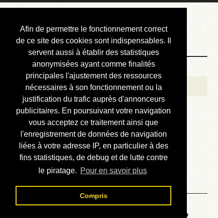
Courbis, « LE »
Afin de permettre le fonctionnement correct
Blog Officiel
de ce site des cookies sont indispensables. Il
servent aussi à établir des statistiques
anonymisées ayant comme finalités
Bienvenue
principales l'ajustement des ressources
Réalisations
nécessaires à son fonctionnement ou la
justification du trafic auprès d'annonceurs
Divers (et d’été)
publicitaires. En poursuivant votre navigation
vous acceptez ce traitement ainsi que
Annonces
l'enregistrement de données de navigation
Liens externes
liées à votre adresse IP, en particulier à des
fins statistiques, de debug et de lutte contre
Téléchargement
le piratage.
Pour en savoir plus
Contact
Compris
Voyage au centre de la HP48