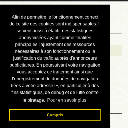
Courbis, « LE »
Afin de permettre le fonctionnement correct
Blog Officiel
de ce site des cookies sont indispensables. Il
servent aussi à établir des statistiques
anonymisées ayant comme finalités
Bienvenue
principales l'ajustement des ressources
Réalisations
nécessaires à son fonctionnement ou la
justification du trafic auprès d'annonceurs
Divers (et d’été)
publicitaires. En poursuivant votre navigation
vous acceptez ce traitement ainsi que
Annonces
l'enregistrement de données de navigation
Liens externes
liées à votre adresse IP, en particulier à des
fins statistiques, de debug et de lutte contre
Téléchargement
le piratage.
Pour en savoir plus
Contact
Compris
Voyage au centre de la HP48