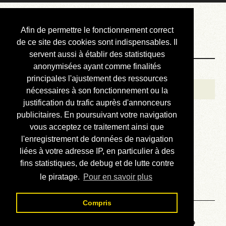
Courbis, « LE »
Afin de permettre le fonctionnement correct
Blog Officiel
de ce site des cookies sont indispensables. Il
servent aussi à établir des statistiques
anonymisées ayant comme finalités
Bienvenue
principales l'ajustement des ressources
Réalisations
nécessaires à son fonctionnement ou la
justification du trafic auprès d'annonceurs
Divers (et d’été)
publicitaires. En poursuivant votre navigation
vous acceptez ce traitement ainsi que
Annonces
l'enregistrement de données de navigation
Liens externes
liées à votre adresse IP, en particulier à des
fins statistiques, de debug et de lutte contre
Téléchargement
le piratage.
Pour en savoir plus
Contact
Compris
Voyage au centre de la HP48