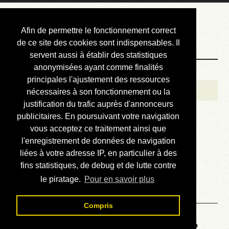
Courbis, « LE »
Afin de permettre le fonctionnement correct
Blog Officiel
de ce site des cookies sont indispensables. Il
servent aussi à établir des statistiques
anonymisées ayant comme finalités
Bienvenue
principales l'ajustement des ressources
Réalisations
nécessaires à son fonctionnement ou la
justification du trafic auprès d'annonceurs
Divers (et d’été)
publicitaires. En poursuivant votre navigation
vous acceptez ce traitement ainsi que
Annonces
l'enregistrement de données de navigation
Liens externes
liées à votre adresse IP, en particulier à des
fins statistiques, de debug et de lutte contre
Téléchargement
le piratage.
Pour en savoir plus
Contact
Compris
Voyage au centre de la HP48