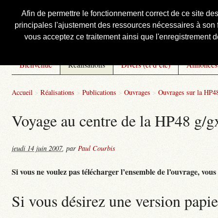
Afin de permettre le fonctionnement correct de ce site de
principales l'ajustement des ressources nécessaires à son f
Courbis, « LE » Blog Officiel
vous acceptez ce traitement ainsi que l'enregistrement de
Bienvenue
Réalisations
Divers (et d’été)
Annonces
Accueil
>
Réalisations
>
Publications
>
Ouvrages
>
Ouvrages sur la HP4
Voyage au centre de la HP48 g/gx 
jeudi 14 juin 2007
,
par
Paul Courbis
Si vous ne voulez pas télécharger l’ensemble de l’ouvrage, vous po
Si vous désirez une version papie