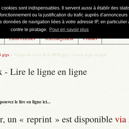
s cookies sont indispensables. Il servent aussi à établir des st
onctionnement ou la justification du trafic auprès d'annonceurs 
 données de navigation liées à votre adresse IP, en particulier à
contre le piratage.
Pour en savoir plus
Liens externes
Téléchargement
Contact
8 g/gx
>
Voyage au centre de la HP48 g/gx - Lire le ligne en ligne
- Lire le ligne en ligne
uvez le lire en ligne ici...
r, un « reprint » est disponible
via