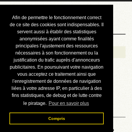
Courbis, « LE »
Afin de permettre le fonctionnement correct
Blog Officiel
de ce site des cookies sont indispensables. Il
servent aussi à établir des statistiques
anonymisées ayant comme finalités
Bienvenue
principales l'ajustement des ressources
Réalisations
nécessaires à son fonctionnement ou la
justification du trafic auprès d'annonceurs
Divers (et d’été)
publicitaires. En poursuivant votre navigation
vous acceptez ce traitement ainsi que
Annonces
l'enregistrement de données de navigation
Liens externes
liées à votre adresse IP, en particulier à des
fins statistiques, de debug et de lutte contre
Téléchargement
le piratage.
Pour en savoir plus
Contact
Compris
Voyage au centre de la HP48