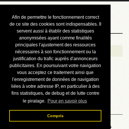
Courbis, « LE »
Afin de permettre le fonctionnement correct
Blog Officiel
de ce site des cookies sont indispensables. Il
servent aussi à établir des statistiques
anonymisées ayant comme finalités
Bienvenue
principales l'ajustement des ressources
Réalisations
nécessaires à son fonctionnement ou la
justification du trafic auprès d'annonceurs
Divers (et d’été)
publicitaires. En poursuivant votre navigation
vous acceptez ce traitement ainsi que
Annonces
l'enregistrement de données de navigation
Liens externes
liées à votre adresse IP, en particulier à des
fins statistiques, de debug et de lutte contre
Téléchargement
le piratage.
Pour en savoir plus
Contact
Compris
Voyage au centre de la HP48