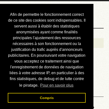
Courbis, « LE »
Afin de permettre le fonctionnement correct
Blog Officiel
de ce site des cookies sont indispensables. Il
servent aussi à établir des statistiques
anonymisées ayant comme finalités
Bienvenue
principales l'ajustement des ressources
Réalisations
nécessaires à son fonctionnement ou la
justification du trafic auprès d'annonceurs
Divers (et d’été)
publicitaires. En poursuivant votre navigation
vous acceptez ce traitement ainsi que
Annonces
l'enregistrement de données de navigation
Liens externes
liées à votre adresse IP, en particulier à des
fins statistiques, de debug et de lutte contre
Téléchargement
le piratage.
Pour en savoir plus
Contact
Compris
Voyage au centre de la HP48