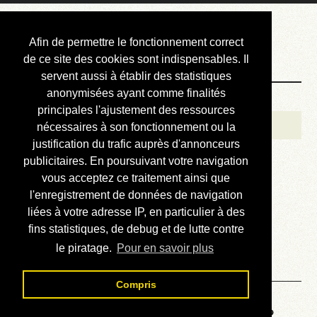
Courbis, « LE »
Afin de permettre le fonctionnement correct
Blog Officiel
de ce site des cookies sont indispensables. Il
servent aussi à établir des statistiques
anonymisées ayant comme finalités
Bienvenue
principales l'ajustement des ressources
Réalisations
nécessaires à son fonctionnement ou la
justification du trafic auprès d'annonceurs
Divers (et d’été)
publicitaires. En poursuivant votre navigation
vous acceptez ce traitement ainsi que
Annonces
l'enregistrement de données de navigation
Liens externes
liées à votre adresse IP, en particulier à des
fins statistiques, de debug et de lutte contre
Téléchargement
le piratage.
Pour en savoir plus
Contact
Compris
Voyage au centre de la HP48