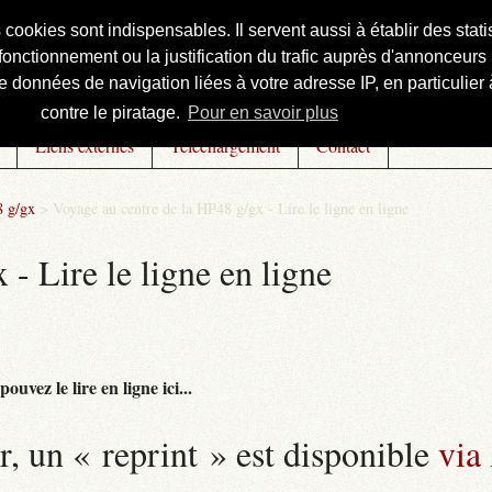
s cookies sont indispensables. Il servent aussi à établir des st
onctionnement ou la justification du trafic auprès d'annonceurs 
 données de navigation liées à votre adresse IP, en particulier à
contre le piratage.
Pour en savoir plus
Liens externes
Téléchargement
Contact
8 g/gx
>
Voyage au centre de la HP48 g/gx - Lire le ligne en ligne
- Lire le ligne en ligne
uvez le lire en ligne ici...
r, un « reprint » est disponible
via