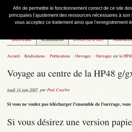
Afin de permettre le fonctionnement correct de ce site de
principales l'ajustement des ressources nécessaires à son f
Courbis, « LE » Blog Officiel
vous acceptez ce traitement ainsi que l'enregistrement de
Bienvenue
Réalisations
Divers (et d’été)
Annonces
Accueil
>
Réalisations
>
Publications
>
Ouvrages
>
Ouvrages sur la HP4
Voyage au centre de la HP48 g/gx 
jeudi 14 juin 2007
,
par
Paul Courbis
Si vous ne voulez pas télécharger l’ensemble de l’ouvrage, vous po
Si vous désirez une version papie