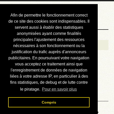
Courbis, « LE »
Afin de permettre le fonctionnement correct
Blog Officiel
de ce site des cookies sont indispensables. Il
servent aussi à établir des statistiques
anonymisées ayant comme finalités
Bienvenue
principales l'ajustement des ressources
Réalisations
nécessaires à son fonctionnement ou la
justification du trafic auprès d'annonceurs
Divers (et d’été)
publicitaires. En poursuivant votre navigation
vous acceptez ce traitement ainsi que
Annonces
l'enregistrement de données de navigation
Liens externes
liées à votre adresse IP, en particulier à des
fins statistiques, de debug et de lutte contre
Téléchargement
le piratage.
Pour en savoir plus
Contact
Compris
Voyage au centre de la HP48