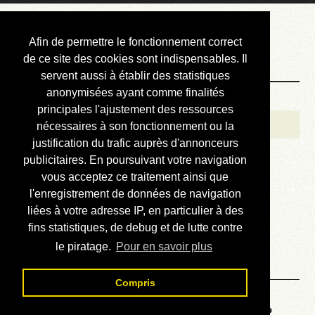
Courbis, « LE »
Afin de permettre le fonctionnement correct
Blog Officiel
de ce site des cookies sont indispensables. Il
servent aussi à établir des statistiques
anonymisées ayant comme finalités
Bienvenue
principales l'ajustement des ressources
Réalisations
nécessaires à son fonctionnement ou la
justification du trafic auprès d'annonceurs
Divers (et d’été)
publicitaires. En poursuivant votre navigation
vous acceptez ce traitement ainsi que
Annonces
l'enregistrement de données de navigation
Liens externes
liées à votre adresse IP, en particulier à des
fins statistiques, de debug et de lutte contre
Téléchargement
le piratage.
Pour en savoir plus
Contact
Compris
Voyage au centre de la HP48