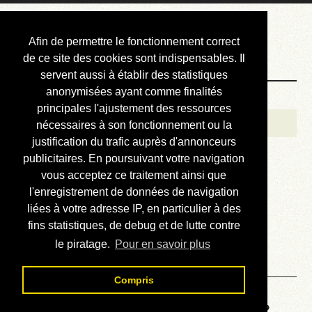
Courbis, « LE »
Afin de permettre le fonctionnement correct
Blog Officiel
de ce site des cookies sont indispensables. Il
servent aussi à établir des statistiques
anonymisées ayant comme finalités
Bienvenue
principales l'ajustement des ressources
Réalisations
nécessaires à son fonctionnement ou la
justification du trafic auprès d'annonceurs
Divers (et d’été)
publicitaires. En poursuivant votre navigation
vous acceptez ce traitement ainsi que
Annonces
l'enregistrement de données de navigation
Liens externes
liées à votre adresse IP, en particulier à des
fins statistiques, de debug et de lutte contre
Téléchargement
le piratage.
Pour en savoir plus
Contact
Compris
Voyage au centre de la HP48