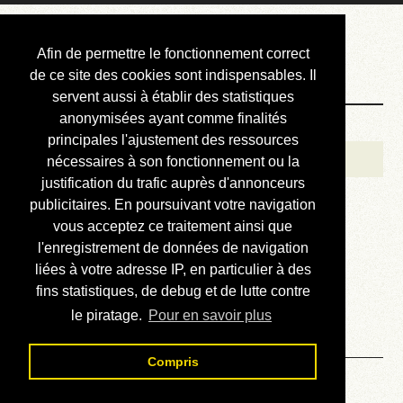
Courbis, « LE »
Afin de permettre le fonctionnement correct
Blog Officiel
de ce site des cookies sont indispensables. Il
servent aussi à établir des statistiques
anonymisées ayant comme finalités
Bienvenue
principales l'ajustement des ressources
Réalisations
nécessaires à son fonctionnement ou la
justification du trafic auprès d'annonceurs
Divers (et d’été)
publicitaires. En poursuivant votre navigation
vous acceptez ce traitement ainsi que
Annonces
l'enregistrement de données de navigation
Liens externes
liées à votre adresse IP, en particulier à des
fins statistiques, de debug et de lutte contre
Téléchargement
le piratage.
Pour en savoir plus
Contact
Compris
Boggle : 1583 points en 424