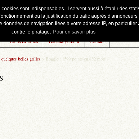
s cookies sont indispensables. Il servent aussi à établir des st
onctionnement ou la justification du trafic auprès d'annonceurs 
 données de navigation liées à votre adresse IP, en particulier à
contre le piratage.
Pour en savoir plus
Liens externes
Téléchargement
Contact
 quelques belles grilles
>
Boggle : 1599 points en 482 mots
s