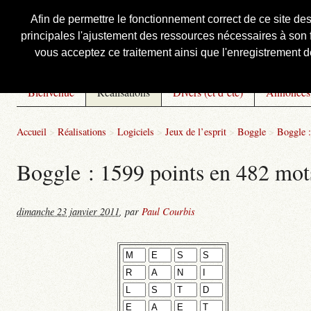
Afin de permettre le fonctionnement correct de ce site de
principales l'ajustement des ressources nécessaires à son f
Courbis, « LE » Blog Officiel
vous acceptez ce traitement ainsi que l'enregistrement de
Bienvenue
Réalisations
Divers (et d’été)
Annonces
Accueil
>
Réalisations
>
Logiciels
>
Jeux de l’esprit
>
Boggle
>
Boggle :
Boggle : 1599 points en 482 mot
dimanche 23 janvier 2011
,
par
Paul Courbis