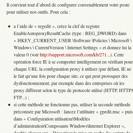
Il convient tout d’abord de configurer convenablement votre poste
pour utiliser nos outils. Pour cela :
a l’aide de « regedit », créez la clef de registre
EnableAutoproxyResultCache (type : REG_DWORD) dans
« HKEY_CURRENT_USER \Software \Policies \ Microsoft \
Windows \ CurrentVersion \ Internet Settings » et donnez lui la
valeur 0 (voir
http://support.microsoft.com/kb/271...
). Cette
opération force IE à se comporter intelligement en vérifiant pour
chaque URL la configuration proxy à utiliser (par défaut, IE ne
le fait qu’une fois pour chaque site, ce qui peut provoquer des
dysfonctionnement, par exemple dans des entreprises où les
proxy diffèrent selon le type de protocole utilisé (HTTP, HTTP
FTP...) ;
si cette méthode ne fonctionne pas, utiliser la seconde méthode
préconisée par Microsoft : lancez l’utilitaire « gpedit.msc » puis
dans « Configuration utilisateur\Modèles
d’administration\Composants Windows\Internet Explorer »,
double cliquez sur « Désactiver la mise en cache des scripts de