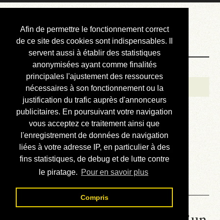
Courbis, « LE »
Afin de permettre le fonctionnement correct
Blog Officiel
de ce site des cookies sont indispensables. Il
servent aussi à établir des statistiques
anonymisées ayant comme finalités
Bienvenue
principales l'ajustement des ressources
Réalisations
nécessaires à son fonctionnement ou la
justification du trafic auprès d'annonceurs
Divers (et d’été)
publicitaires. En poursuivant votre navigation
vous acceptez ce traitement ainsi que
Annonces
l'enregistrement de données de navigation
Liens externes
liées à votre adresse IP, en particulier à des
fins statistiques, de debug et de lutte contre
Téléchargement
le piratage.
Pour en savoir plus
Contact
Compris
Connaître le prix de vente d’un