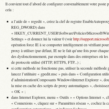
Il convient tout d’abord de configurer convenablement votre poste po
cela :
a l’aide de « regedit », créez la clef de registre EnableAutopro
REG_DWORD) dans
« HKEY_CURRENT_USER\Software\Policies\Microsoft\Windo
Settings » et donnez lui la valeur 0 (voir
http://support.microsof
opération force IE à se comporter intelligement en vérifiant po
proxy à utiliser (par défaut, IE ne le fait qu’une fois pour chaqu
des dysfonctionnement, par exemple dans des entreprises où les 
de protocole utilisé (HTTP, HTTPS, FTP...) ;
si cette méthode ne fonctionne pas, utiliser la seconde méthode 
lancez l’utilitaire « gpedit.msc » puis dans « Configuration util
d’administration\Composants Windows\Internet Explorer », doub
la mise en cache des scripts de proxy automatiques », choisissez
« OK » ;
dans Internet Explorer, menu « Outils » « Options Internet », ch
« Connexions », cliquez sur « Paramètres réseau », cochez la cas
configuration automatique » et indiquez l’adresse