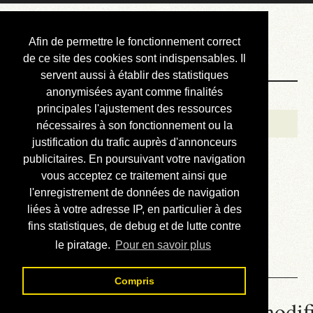
Courbis, « LE »
Afin de permettre le fonctionnement correct
Blog Officiel
de ce site des cookies sont indispensables. Il
servent aussi à établir des statistiques
anonymisées ayant comme finalités
Bienvenue
principales l'ajustement des ressources
Réalisations
nécessaires à son fonctionnement ou la
justification du trafic auprès d'annonceurs
Divers (et d’été)
publicitaires. En poursuivant votre navigation
vous acceptez ce traitement ainsi que
Annonces
l'enregistrement de données de navigation
Liens externes
liées à votre adresse IP, en particulier à des
fins statistiques, de debug et de lutte contre
Téléchargement
le piratage.
Pour en savoir plus
Contact
Compris
Un exemple clef en main : modifi