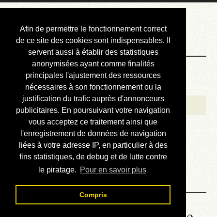
Courbis, « LE »
Afin de permettre le fonctionnement correct
Blog Officiel
de ce site des cookies sont indispensables. Il
servent aussi à établir des statistiques
anonymisées ayant comme finalités
Bienvenue
principales l'ajustement des ressources
Réalisations
nécessaires à son fonctionnement ou la
justification du trafic auprès d'annonceurs
Divers (et d’été)
publicitaires. En poursuivant votre navigation
vous acceptez ce traitement ainsi que
Annonces
l'enregistrement de données de navigation
Liens externes
liées à votre adresse IP, en particulier à des
fins statistiques, de debug et de lutte contre
Téléchargement
le piratage.
Pour en savoir plus
Contact
Compris
Honda Varadero 125 - Lire le