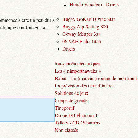
Honda Varadero - Divers
Buggy GoKart Divine Star
commence à être un peu dur à
Buggy Alp-Saiting 800
technique constructeur sur
Goway Msuper 3s+
06 VAE Fiido Titan
Divers
trucs mnémotechniques
Les « nimportnawaks »
Babel - Un (mauvais) roman de mon ami 
La prévision des taux d’intéret
Solutions de jeux
Coups de gueule
Tir sportif
Drone DJI Phantom 4
Talkies / CB / Scanners
Non classés