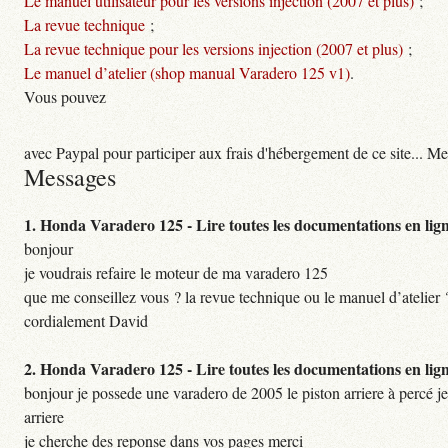
Le manuel utilisateur pour les versions injection (2007 et plus)
;
La revue technique
;
La revue technique pour les versions injection (2007 et plus)
;
Le manuel d’atelier (shop manual Varadero 125 v1)
.
Vous pouvez
avec Paypal pour participer aux frais d'hébergement de ce site... Me
Messages
1.
Honda Varadero 125 - Lire toutes les documentations en lig
bonjour
je voudrais refaire le moteur de ma varadero 125
que me conseillez vous ? la revue technique ou le manuel d’atelier 
cordialement David
2.
Honda Varadero 125 - Lire toutes les documentations en lig
bonjour je possede une varadero de 2005 le piston arriere à percé je
arriere
je cherche des reponse dans vos pages merci