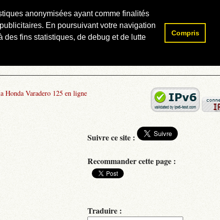
atistiques anonymisées ayant comme finalités
publicitaires. En poursuivant votre navigation
Compris
Rechercher :
 des fins statistiques, de debug et de lutte
la Honda Varadero 125 en ligne
Suivre ce site :
Recommander cette page :
Traduire :