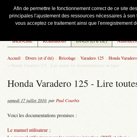
Afin de permettre le fonctionnement correct de ce site de
principales l'ajustement des ressources nécessaires à son f
Courbis, « LE » Blog Officiel
vous acceptez ce traitement ainsi que l'enregistrement de
Bienvenue
Réalisations
Divers (et d’été)
Annonces
Accueil
>
Divers (et d’été)
>
Bricolage
>
Varadero 125
>
Honda Varadero 
>
Honda Varadero 125 - Lire toutes les documentations en ligne
Honda Varadero 125 - Lire toutes
samedi 17 juillet 2010
,
par
Paul Courbis
Voici les documentations promises :
Le manuel utilisateur
;