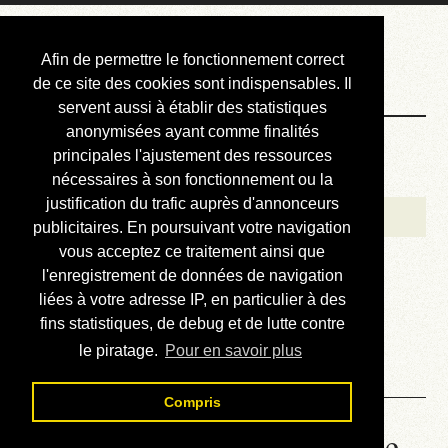
Courbis, « LE »
Afin de permettre le fonctionnement correct
Blog Officiel
de ce site des cookies sont indispensables. Il
servent aussi à établir des statistiques
anonymisées ayant comme finalités
Bienvenue
principales l'ajustement des ressources
Réalisations
nécessaires à son fonctionnement ou la
justification du trafic auprès d'annonceurs
Divers (et d’été)
publicitaires. En poursuivant votre navigation
vous acceptez ce traitement ainsi que
Annonces
l'enregistrement de données de navigation
Liens externes
liées à votre adresse IP, en particulier à des
fins statistiques, de debug et de lutte contre
Téléchargement
le piratage.
Pour en savoir plus
Contact
Compris
Honda Varadero 125 - Lire le