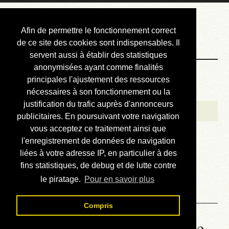
Courbis, « LE »
Afin de permettre le fonctionnement correct
Blog Officiel
de ce site des cookies sont indispensables. Il
servent aussi à établir des statistiques
anonymisées ayant comme finalités
Bienvenue
principales l'ajustement des ressources
Réalisations
nécessaires à son fonctionnement ou la
justification du trafic auprès d'annonceurs
Divers (et d’été)
publicitaires. En poursuivant votre navigation
vous acceptez ce traitement ainsi que
Annonces
l'enregistrement de données de navigation
Liens externes
liées à votre adresse IP, en particulier à des
fins statistiques, de debug et de lutte contre
Téléchargement
le piratage.
Pour en savoir plus
Contact
Compris
Honda Varadero 125 - Lire le