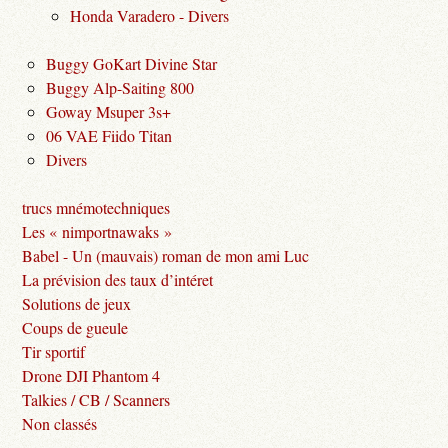
Honda Varadero - Divers
Buggy GoKart Divine Star
Buggy Alp-Saiting 800
Goway Msuper 3s+
06 VAE Fiido Titan
Divers
trucs mnémotechniques
Les « nimportnawaks »
Babel - Un (mauvais) roman de mon ami Luc
La prévision des taux d’intéret
Solutions de jeux
Coups de gueule
Tir sportif
Drone DJI Phantom 4
Talkies / CB / Scanners
Non classés