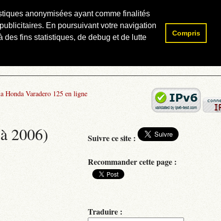
atistiques anonymisées ayant comme finalités
publicitaires. En poursuivant votre navigation
Compris
Rechercher :
 des fins statistiques, de debug et de lutte
la Honda Varadero 125 en ligne
 à 2006)
Suivre ce site :
Recommander cette page :
Traduire :