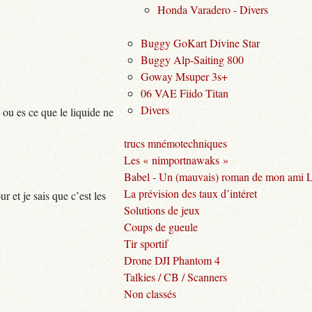
Honda Varadero - Divers
Buggy GoKart Divine Star
Buggy Alp-Saiting 800
Goway Msuper 3s+
06 VAE Fiido Titan
Divers
 ou es ce que le liquide ne
trucs mnémotechniques
Les « nimportnawaks »
Babel - Un (mauvais) roman de mon ami 
La prévision des taux d’intéret
r et je sais que c’est les
Solutions de jeux
Coups de gueule
Tir sportif
Drone DJI Phantom 4
Talkies / CB / Scanners
Non classés