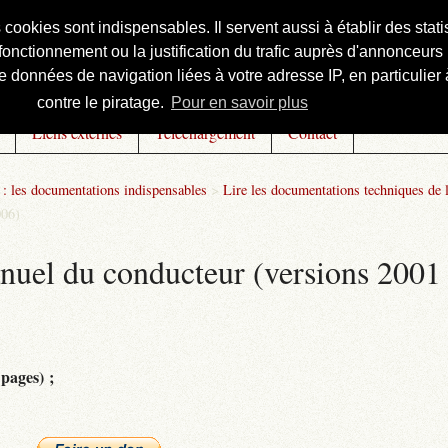
s cookies sont indispensables. Il servent aussi à établir des st
onctionnement ou la justification du trafic auprès d'annonceurs 
 données de navigation liées à votre adresse IP, en particulier à
contre le piratage.
Pour en savoir plus
Liens externes
Téléchargement
Contact
: les documentations indispensables
>
Lire les documentations techniques de 
006)
nuel du conducteur (versions 2001
 pages) ;