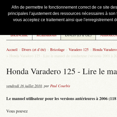
Afin de permettre le fonctionnement correct de ce site de
principales l'ajustement des ressources nécessaires à son f
Courbis, « LE » Blog Officiel
vous acceptez ce traitement ainsi que l'enregistrement de
Bienvenue
Réalisations
Divers (et d’été)
Annonces
Accueil
>
Divers (et d’été)
>
Bricolage
>
Varadero 125
>
Honda Varadero 
>
Honda Varadero 125 - Lire le manuel du conducteur (versions 2001 à 2
Honda Varadero 125 - Lire le ma
vendredi 16 juillet 2010
,
par
Paul Courbis
Le manuel utilisateur pour les versions antérieures à 2006 (118
Vous pouvez