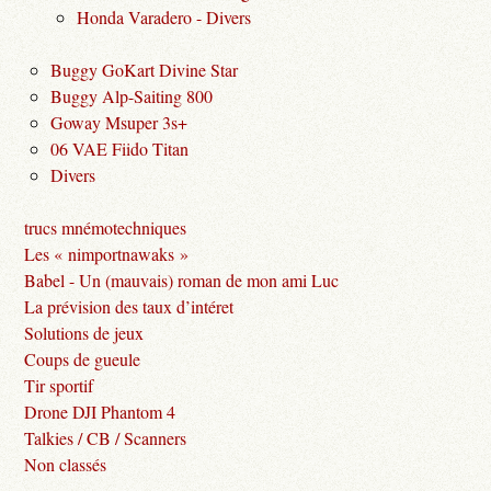
Honda Varadero - Divers
Buggy GoKart Divine Star
Buggy Alp-Saiting 800
Goway Msuper 3s+
06 VAE Fiido Titan
Divers
trucs mnémotechniques
Les « nimportnawaks »
Babel - Un (mauvais) roman de mon ami Luc
La prévision des taux d’intéret
Solutions de jeux
Coups de gueule
Tir sportif
Drone DJI Phantom 4
Talkies / CB / Scanners
Non classés