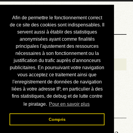
Courbis, « LE »
Afin de permettre le fonctionnement correct
Blog Officiel
de ce site des cookies sont indispensables. Il
servent aussi à établir des statistiques
anonymisées ayant comme finalités
Bienvenue
principales l'ajustement des ressources
Réalisations
nécessaires à son fonctionnement ou la
justification du trafic auprès d'annonceurs
Divers (et d’été)
publicitaires. En poursuivant votre navigation
vous acceptez ce traitement ainsi que
Annonces
l'enregistrement de données de navigation
Liens externes
liées à votre adresse IP, en particulier à des
fins statistiques, de debug et de lutte contre
Téléchargement
le piratage.
Pour en savoir plus
Contact
Compris
Honda Varadero 125 - Lire le