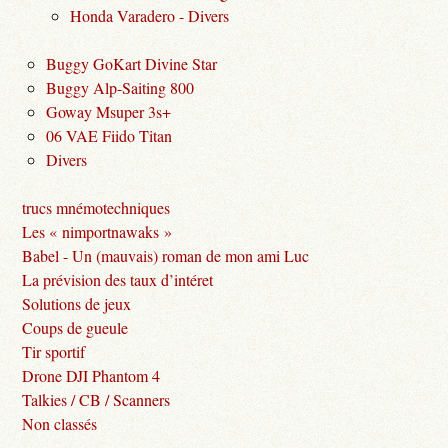
Honda Varadero - Divers
Buggy GoKart Divine Star
Buggy Alp-Saiting 800
Goway Msuper 3s+
06 VAE Fiido Titan
Divers
trucs mnémotechniques
Les « nimportnawaks »
Babel - Un (mauvais) roman de mon ami Luc
La prévision des taux d’intéret
Solutions de jeux
Coups de gueule
Tir sportif
Drone DJI Phantom 4
Talkies / CB / Scanners
Non classés