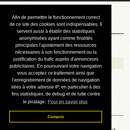
Courbis, « LE »
Afin de permettre le fonctionnement correct
Blog Officiel
de ce site des cookies sont indispensables. Il
servent aussi à établir des statistiques
anonymisées ayant comme finalités
Bienvenue
principales l'ajustement des ressources
Réalisations
nécessaires à son fonctionnement ou la
justification du trafic auprès d'annonceurs
Divers (et d’été)
publicitaires. En poursuivant votre navigation
vous acceptez ce traitement ainsi que
Annonces
l'enregistrement de données de navigation
Liens externes
liées à votre adresse IP, en particulier à des
fins statistiques, de debug et de lutte contre
Téléchargement
le piratage.
Pour en savoir plus
Contact
Compris
Honda Varadero 125 - Lire le