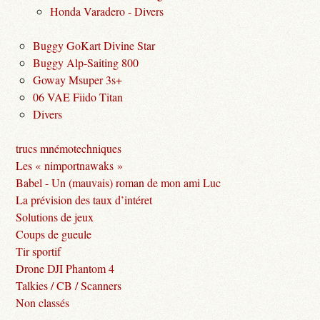
Honda Varadero - Divers
Buggy GoKart Divine Star
Buggy Alp-Saiting 800
Goway Msuper 3s+
06 VAE Fiido Titan
Divers
trucs mnémotechniques
Les « nimportnawaks »
Babel - Un (mauvais) roman de mon ami Luc
La prévision des taux d’intéret
Solutions de jeux
Coups de gueule
Tir sportif
Drone DJI Phantom 4
Talkies / CB / Scanners
Non classés