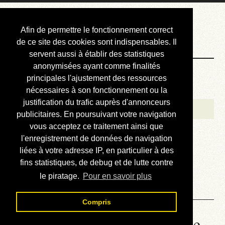
Courbis, « LE »
Afin de permettre le fonctionnement correct
Blog Officiel
de ce site des cookies sont indispensables. Il
servent aussi à établir des statistiques
anonymisées ayant comme finalités
Bienvenue
principales l'ajustement des ressources
Réalisations
nécessaires à son fonctionnement ou la
justification du trafic auprès d'annonceurs
Divers (et d’été)
publicitaires. En poursuivant votre navigation
vous acceptez ce traitement ainsi que
Annonces
l'enregistrement de données de navigation
Liens externes
liées à votre adresse IP, en particulier à des
fins statistiques, de debug et de lutte contre
Téléchargement
le piratage.
Pour en savoir plus
Contact
Compris
Honda Varadero 125 - Lire le