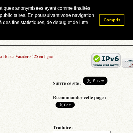
atistiques anonymisées ayant comme finalités
publicitaires. En poursuivant votre navigation
Compris
Rechercher :
 des fins statistiques, de debug et de lutte
la Honda Varadero 125 en ligne
Suivre ce site :
Recommander cette page :
Traduire :