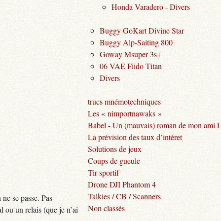
Honda Varadero - Divers
Buggy GoKart Divine Star
Buggy Alp-Saiting 800
Goway Msuper 3s+
06 VAE Fiido Titan
Divers
trucs mnémotechniques
Les « nimportnawaks »
Babel - Un (mauvais) roman de mon ami 
La prévision des taux d’intéret
Solutions de jeux
Coups de gueule
Tir sportif
Drone DJI Phantom 4
Talkies / CB / Scanners
n ne se passe. Pas
Non classés
 ou un relais (que je n’ai