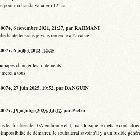
ries pour ma honda varadero 125cc.
 2007+,
6 novembre 2021, 21:27
,
par
RAHMANI
 fiche haute tensions je vous remercie a l’avance
 2007+,
6 juillet 2022, 14:45
 soupapes changer les roulements
r merci a tous
 2007+,
27 juin 2025, 19:52
,
par
DANGUIN
 2007+,
19 octobre 2025, 14:17
,
par
Pietro
s les fusibles de 10A en bonne état, mais lorsque je mets le contactrie
possibilité de démarrer. Je souhaiterai savoir s’il y a un fusible général