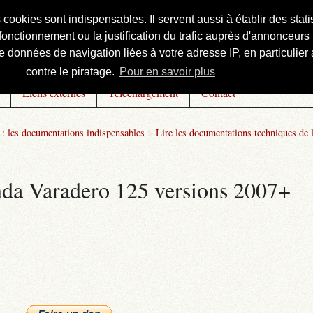
s cookies sont indispensables. Il servent aussi à établir des st
onctionnement ou la justification du trafic auprès d'annonceurs 
 données de navigation liées à votre adresse IP, en particulier à
contre le piratage.
Pour en savoir plus
Liens externes
Téléchargement
Contact
: les documentations indispensables
>
Lire les documentations techniques de 
onda Varadero 125 versions 2007+