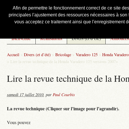
Afin de permettre le fonctionnement correct de ce site de
principales l'ajustement des ressources nécessaires à son f
Courbis, « LE » Blog Officiel
vous acceptez ce traitement ainsi que l'enregistrement de
Bienvenue
Réalisations
Divers (et d’été)
Annonces
Accueil
>
Divers (et d’été)
>
Bricolage
>
Varadero 125
>
Honda Varadero 
>
Lire la revue technique de la Honda Varadero 125 versions 2007+
Lire la revue technique de la H
samedi 17 juillet 2010
,
par
Paul Courbis
La revue technique (Cliquer sur l’image pour l’agrandir).
Vous pouvez