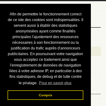
Courbis, « LE »
Afin de permettre le fonctionnement correct
Blog Officiel
de ce site des cookies sont indispensables. Il
servent aussi à établir des statistiques
anonymisées ayant comme finalités
Bienvenue
principales l'ajustement des ressources
Réalisations
nécessaires à son fonctionnement ou la
justification du trafic auprès d'annonceurs
Divers (et d’été)
publicitaires. En poursuivant votre navigation
vous acceptez ce traitement ainsi que
Annonces
l'enregistrement de données de navigation
Liens externes
liées à votre adresse IP, en particulier à des
fins statistiques, de debug et de lutte contre
Téléchargement
le piratage.
Pour en savoir plus
Contact
Compris
Lire la revue technique de la