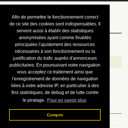
Courbis, « LE »
Afin de permettre le fonctionnement correct
Blog Officiel
de ce site des cookies sont indispensables. Il
servent aussi à établir des statistiques
anonymisées ayant comme finalités
Bienvenue
principales l'ajustement des ressources
Réalisations
nécessaires à son fonctionnement ou la
justification du trafic auprès d'annonceurs
Divers (et d’été)
publicitaires. En poursuivant votre navigation
vous acceptez ce traitement ainsi que
Annonces
l'enregistrement de données de navigation
Liens externes
liées à votre adresse IP, en particulier à des
fins statistiques, de debug et de lutte contre
Téléchargement
le piratage.
Pour en savoir plus
Contact
Compris
Lire la revue technique de la