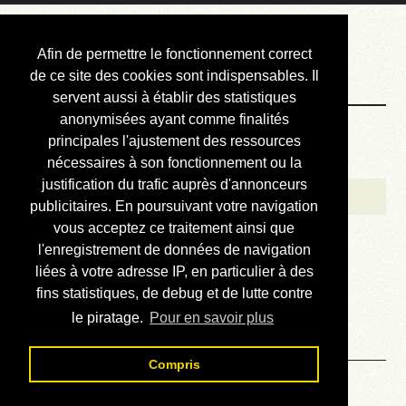
Courbis, « LE »
Afin de permettre le fonctionnement correct
Blog Officiel
de ce site des cookies sont indispensables. Il
servent aussi à établir des statistiques
anonymisées ayant comme finalités
Bienvenue
principales l'ajustement des ressources
Réalisations
nécessaires à son fonctionnement ou la
justification du trafic auprès d'annonceurs
Divers (et d’été)
publicitaires. En poursuivant votre navigation
vous acceptez ce traitement ainsi que
Annonces
l'enregistrement de données de navigation
Liens externes
liées à votre adresse IP, en particulier à des
fins statistiques, de debug et de lutte contre
Téléchargement
le piratage.
Pour en savoir plus
Contact
Compris
Lire la revue technique de la