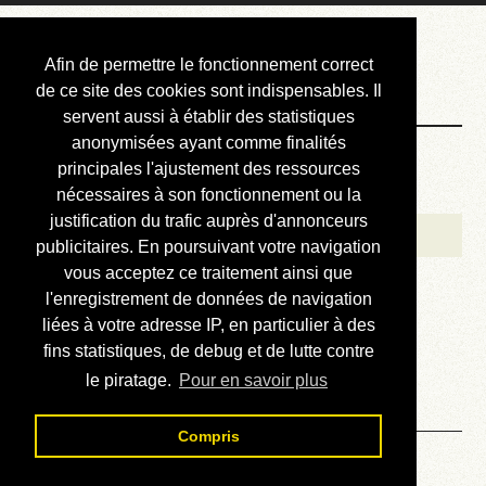
Courbis, « LE »
Afin de permettre le fonctionnement correct
Blog Officiel
de ce site des cookies sont indispensables. Il
servent aussi à établir des statistiques
anonymisées ayant comme finalités
Bienvenue
principales l'ajustement des ressources
Réalisations
nécessaires à son fonctionnement ou la
justification du trafic auprès d'annonceurs
Divers (et d’été)
publicitaires. En poursuivant votre navigation
vous acceptez ce traitement ainsi que
Annonces
l'enregistrement de données de navigation
Liens externes
liées à votre adresse IP, en particulier à des
fins statistiques, de debug et de lutte contre
Téléchargement
le piratage.
Pour en savoir plus
Contact
Compris
Lire la revue technique de la