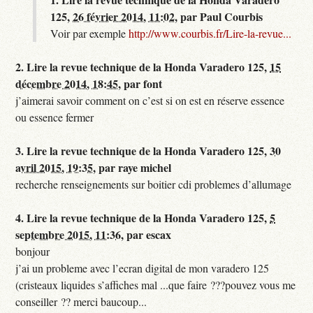
125,
26 février 2014, 11:02
,
par
Paul Courbis
Voir par exemple
http://www.courbis.fr/Lire-la-revue...
2.
Lire la revue technique de la Honda Varadero 125,
15
décembre 2014, 18:45
,
par
font
j’aimerai savoir comment on c’est si on est en réserve essence
ou essence fermer
3.
Lire la revue technique de la Honda Varadero 125,
30
avril 2015, 19:35
,
par
raye michel
recherche renseignements sur boitier cdi problemes d’allumage
4.
Lire la revue technique de la Honda Varadero 125,
5
septembre 2015, 11:36
,
par
escax
bonjour
j’ai un probleme avec l’ecran digital de mon varadero 125
(cristeaux liquides s’affiches mal ...que faire ???pouvez vous me
conseiller ?? merci baucoup...