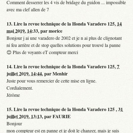
Comment desserrer les 4 vis de bridage du guidon ... impossible
avec ma clef allen de 7
13.
Lire la revue technique de la Honda Varadero 125,
14
mai 2019, 14:33
,
par
morice
Bonjour j ai une varadero de 2002 et je n ai plus de clignotant
ni feu arrière et de stop quelles solutions pour trouvé la panne
😊 Plus de voyants eT compteur merci
14.
Lire la revue technique de la Honda Varadero 125,
7
juillet 2019, 14:44
,
par
Menhir
Juste pour vous remercier de cette mise en ligne.
Cordialement.
Jérôme
15.
Lire la revue technique de la Honda Varadero 125 ,
31
juillet 2019, 13:13
,
par
FAURIE
Bonjour
mon compteur est en panne et je doit le changer, mais je suis