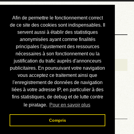
Courbis, « LE »
Afin de permettre le fonctionnement correct
Blog Officiel
de ce site des cookies sont indispensables. Il
servent aussi à établir des statistiques
anonymisées ayant comme finalités
Bienvenue
principales l'ajustement des ressources
Réalisations
nécessaires à son fonctionnement ou la
justification du trafic auprès d'annonceurs
Divers (et d’été)
publicitaires. En poursuivant votre navigation
vous acceptez ce traitement ainsi que
Annonces
l'enregistrement de données de navigation
Liens externes
liées à votre adresse IP, en particulier à des
fins statistiques, de debug et de lutte contre
Téléchargement
le piratage.
Pour en savoir plus
Contact
Compris
Lire la revue technique de la