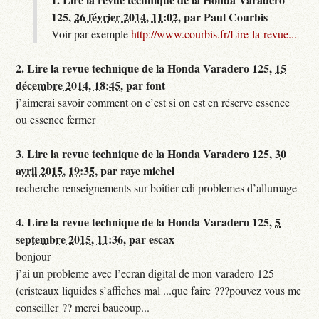
125,
26 février 2014, 11:02
,
par
Paul Courbis
Voir par exemple
http://www.courbis.fr/Lire-la-revue...
2.
Lire la revue technique de la Honda Varadero 125,
15
décembre 2014, 18:45
,
par
font
j’aimerai savoir comment on c’est si on est en réserve essence
ou essence fermer
3.
Lire la revue technique de la Honda Varadero 125,
30
avril 2015, 19:35
,
par
raye michel
recherche renseignements sur boitier cdi problemes d’allumage
4.
Lire la revue technique de la Honda Varadero 125,
5
septembre 2015, 11:36
,
par
escax
bonjour
j’ai un probleme avec l’ecran digital de mon varadero 125
(cristeaux liquides s’affiches mal ...que faire ???pouvez vous me
conseiller ?? merci baucoup...