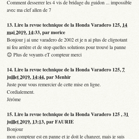
Comment desserrer les 4 vis de bridage du guidon ... impossible
avec ma clef allen de 7
13.
Lire la revue technique de la Honda Varadero 125,
14
mai 2019, 14:33
,
par
morice
Bonjour j ai une varadero de 2002 et je n ai plus de clignotant
ni feu arrière et de stop quelles solutions pour trouvé la panne
😊 Plus de voyants eT compteur merci
14.
Lire la revue technique de la Honda Varadero 125,
7
juillet 2019, 14:44
,
par
Menhir
Juste pour vous remercier de cette mise en ligne.
Cordialement.
Jérôme
15.
Lire la revue technique de la Honda Varadero 125 ,
31
juillet 2019, 13:13
,
par
FAURIE
Bonjour
mon compteur est en panne et je doit le changer, mais je suis