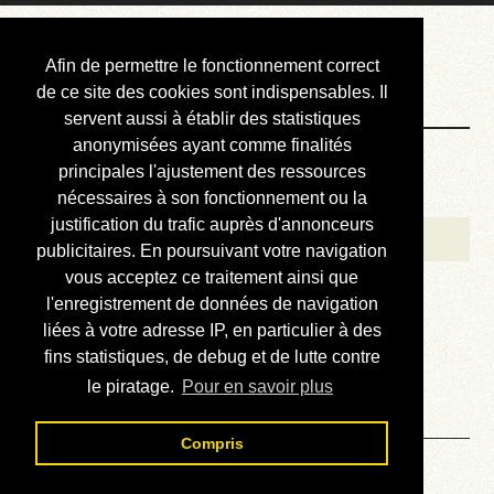
Courbis, « LE »
Afin de permettre le fonctionnement correct
Blog Officiel
de ce site des cookies sont indispensables. Il
servent aussi à établir des statistiques
anonymisées ayant comme finalités
Bienvenue
principales l'ajustement des ressources
Réalisations
nécessaires à son fonctionnement ou la
justification du trafic auprès d'annonceurs
Divers (et d’été)
publicitaires. En poursuivant votre navigation
vous acceptez ce traitement ainsi que
Annonces
l'enregistrement de données de navigation
Liens externes
liées à votre adresse IP, en particulier à des
fins statistiques, de debug et de lutte contre
Téléchargement
le piratage.
Pour en savoir plus
Contact
Compris
Lire la revue technique de la