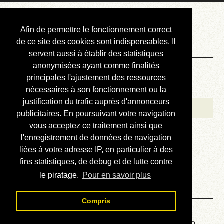
Courbis, « LE »
Afin de permettre le fonctionnement correct
Blog Officiel
de ce site des cookies sont indispensables. Il
servent aussi à établir des statistiques
anonymisées ayant comme finalités
Bienvenue
principales l'ajustement des ressources
Réalisations
nécessaires à son fonctionnement ou la
justification du trafic auprès d'annonceurs
Divers (et d’été)
publicitaires. En poursuivant votre navigation
vous acceptez ce traitement ainsi que
Annonces
l'enregistrement de données de navigation
Liens externes
liées à votre adresse IP, en particulier à des
fins statistiques, de debug et de lutte contre
Téléchargement
le piratage.
Pour en savoir plus
Contact
Compris
Lire le manuel d’atelier de la