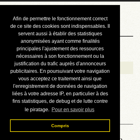
Courbis, « LE »
Afin de permettre le fonctionnement correct
Blog Officiel
de ce site des cookies sont indispensables. Il
servent aussi à établir des statistiques
anonymisées ayant comme finalités
Bienvenue
principales l'ajustement des ressources
Réalisations
nécessaires à son fonctionnement ou la
justification du trafic auprès d'annonceurs
Divers (et d’été)
publicitaires. En poursuivant votre navigation
vous acceptez ce traitement ainsi que
Annonces
l'enregistrement de données de navigation
Liens externes
liées à votre adresse IP, en particulier à des
fins statistiques, de debug et de lutte contre
Téléchargement
le piratage.
Pour en savoir plus
Contact
Compris
Lire le manuel d’atelier de la