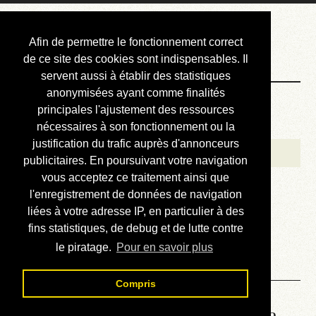
Courbis, « LE »
Afin de permettre le fonctionnement correct
Blog Officiel
de ce site des cookies sont indispensables. Il
servent aussi à établir des statistiques
anonymisées ayant comme finalités
Bienvenue
principales l'ajustement des ressources
Réalisations
nécessaires à son fonctionnement ou la
justification du trafic auprès d'annonceurs
Divers (et d’été)
publicitaires. En poursuivant votre navigation
vous acceptez ce traitement ainsi que
Annonces
l'enregistrement de données de navigation
Liens externes
liées à votre adresse IP, en particulier à des
fins statistiques, de debug et de lutte contre
Téléchargement
le piratage.
Pour en savoir plus
Contact
Compris
Lire le manuel d’atelier de la