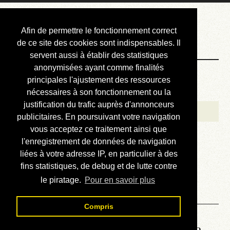
Courbis, « LE »
Afin de permettre le fonctionnement correct
Blog Officiel
de ce site des cookies sont indispensables. Il
servent aussi à établir des statistiques
anonymisées ayant comme finalités
Bienvenue
principales l'ajustement des ressources
Réalisations
nécessaires à son fonctionnement ou la
justification du trafic auprès d'annonceurs
Divers (et d’été)
publicitaires. En poursuivant votre navigation
vous acceptez ce traitement ainsi que
Annonces
l'enregistrement de données de navigation
Liens externes
liées à votre adresse IP, en particulier à des
fins statistiques, de debug et de lutte contre
Téléchargement
le piratage.
Pour en savoir plus
Contact
Compris
Lire le manuel d’atelier de la