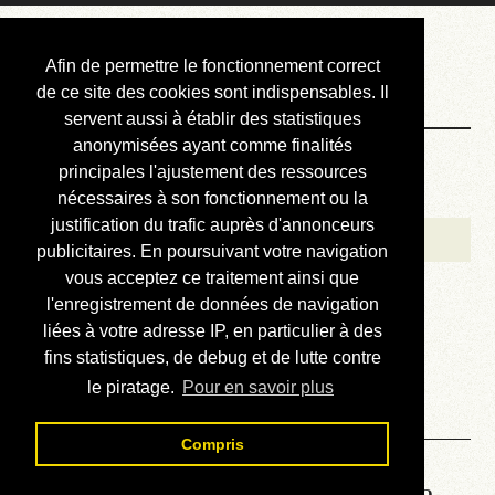
Courbis, « LE »
Afin de permettre le fonctionnement correct
Blog Officiel
de ce site des cookies sont indispensables. Il
servent aussi à établir des statistiques
anonymisées ayant comme finalités
Bienvenue
principales l'ajustement des ressources
Réalisations
nécessaires à son fonctionnement ou la
justification du trafic auprès d'annonceurs
Divers (et d’été)
publicitaires. En poursuivant votre navigation
vous acceptez ce traitement ainsi que
Annonces
l'enregistrement de données de navigation
Liens externes
liées à votre adresse IP, en particulier à des
fins statistiques, de debug et de lutte contre
Téléchargement
le piratage.
Pour en savoir plus
Contact
Compris
Lire le manuel d’atelier de la