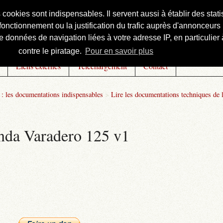
s cookies sont indispensables. Il servent aussi à établir des st
onctionnement ou la justification du trafic auprès d'annonceurs 
 données de navigation liées à votre adresse IP, en particulier à
contre le piratage.
Pour en savoir plus
Liens externes
Téléchargement
Contact
: les documentations indispensables
>
Lire les documentations techniques de 
onda Varadero 125 v1