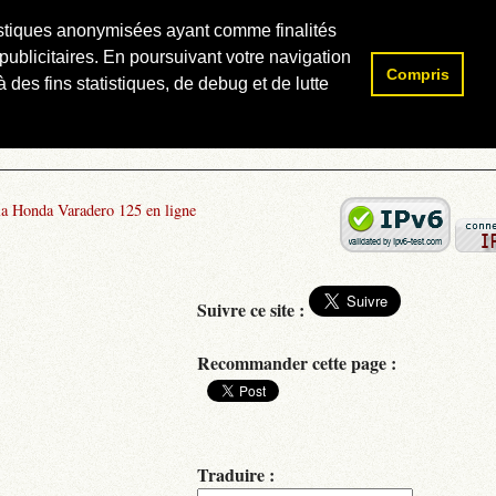
atistiques anonymisées ayant comme finalités
publicitaires. En poursuivant votre navigation
Compris
Rechercher :
 des fins statistiques, de debug et de lutte
la Honda Varadero 125 en ligne
Suivre ce site :
Recommander cette page :
Traduire :