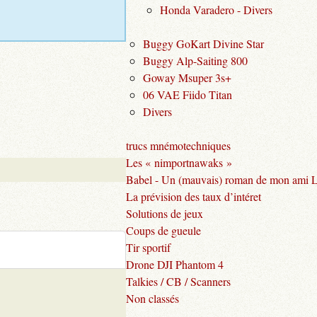
Honda Varadero - Divers
Buggy GoKart Divine Star
Buggy Alp-Saiting 800
Goway Msuper 3s+
06 VAE Fiido Titan
Divers
trucs mnémotechniques
Les « nimportnawaks »
Babel - Un (mauvais) roman de mon ami 
La prévision des taux d’intéret
Solutions de jeux
Coups de gueule
Tir sportif
Drone DJI Phantom 4
Talkies / CB / Scanners
Non classés