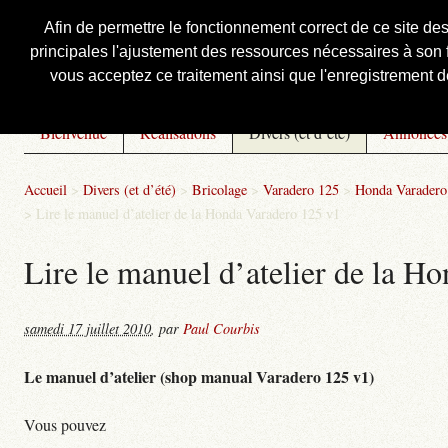
Afin de permettre le fonctionnement correct de ce site de
principales l'ajustement des ressources nécessaires à son f
Courbis, « LE » Blog Officiel
vous acceptez ce traitement ainsi que l'enregistrement de
Bienvenue
Réalisations
Divers (et d’été)
Annonces
Accueil
>
Divers (et d’été)
>
Bricolage
>
Varadero 125
>
Honda Varadero 
>
Lire le manuel d’atelier de la Honda Varadero 125 v1
Lire le manuel d’atelier de la H
samedi 17 juillet 2010
,
par
Paul Courbis
Le manuel d’atelier (shop manual Varadero 125 v1)
Vous pouvez