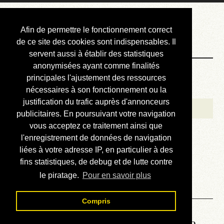
Courbis, « LE »
Afin de permettre le fonctionnement correct
Blog Officiel
de ce site des cookies sont indispensables. Il
servent aussi à établir des statistiques
anonymisées ayant comme finalités
Bienvenue
principales l'ajustement des ressources
Réalisations
nécessaires à son fonctionnement ou la
justification du trafic auprès d'annonceurs
Divers (et d’été)
publicitaires. En poursuivant votre navigation
vous acceptez ce traitement ainsi que
Annonces
l'enregistrement de données de navigation
Liens externes
liées à votre adresse IP, en particulier à des
fins statistiques, de debug et de lutte contre
Téléchargement
le piratage.
Pour en savoir plus
Contact
Compris
Lire le manuel d’atelier de la