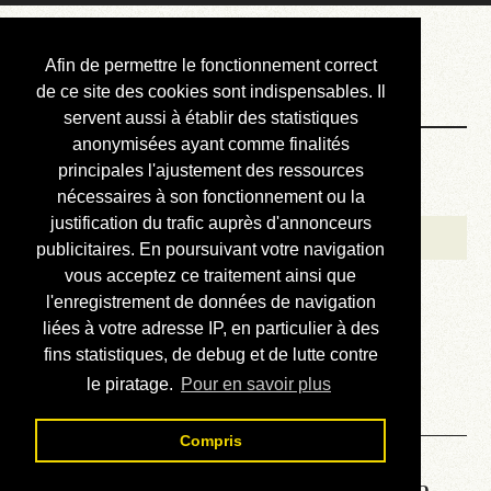
Courbis, « LE »
Afin de permettre le fonctionnement correct
Blog Officiel
de ce site des cookies sont indispensables. Il
servent aussi à établir des statistiques
anonymisées ayant comme finalités
Bienvenue
principales l'ajustement des ressources
Réalisations
nécessaires à son fonctionnement ou la
justification du trafic auprès d'annonceurs
Divers (et d’été)
publicitaires. En poursuivant votre navigation
vous acceptez ce traitement ainsi que
Annonces
l'enregistrement de données de navigation
Liens externes
liées à votre adresse IP, en particulier à des
fins statistiques, de debug et de lutte contre
Téléchargement
le piratage.
Pour en savoir plus
Contact
Compris
Lire le manuel d’atelier de la