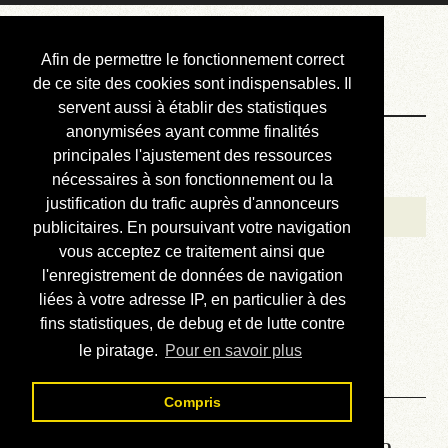
Courbis, « LE »
Afin de permettre le fonctionnement correct
Blog Officiel
de ce site des cookies sont indispensables. Il
servent aussi à établir des statistiques
anonymisées ayant comme finalités
Bienvenue
principales l'ajustement des ressources
Réalisations
nécessaires à son fonctionnement ou la
justification du trafic auprès d'annonceurs
Divers (et d’été)
publicitaires. En poursuivant votre navigation
vous acceptez ce traitement ainsi que
Annonces
l'enregistrement de données de navigation
Liens externes
liées à votre adresse IP, en particulier à des
fins statistiques, de debug et de lutte contre
Téléchargement
le piratage.
Pour en savoir plus
Contact
Compris
Lire le manuel d’atelier de la