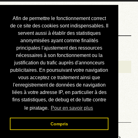
Courbis, « LE »
Afin de permettre le fonctionnement correct
Blog Officiel
de ce site des cookies sont indispensables. Il
servent aussi à établir des statistiques
anonymisées ayant comme finalités
Bienvenue
principales l'ajustement des ressources
Réalisations
nécessaires à son fonctionnement ou la
justification du trafic auprès d'annonceurs
Divers (et d’été)
publicitaires. En poursuivant votre navigation
vous acceptez ce traitement ainsi que
Annonces
l'enregistrement de données de navigation
Liens externes
liées à votre adresse IP, en particulier à des
fins statistiques, de debug et de lutte contre
Téléchargement
le piratage.
Pour en savoir plus
Contact
Compris
Lire le manuel d’atelier de la